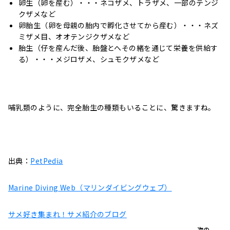
卵生（卵を産む）・・・ネコザメ、トラザメ、一部のテンジ
クザメなど
卵胎生（卵を母親の胎内で孵化させてから産む）・・・ネズ
ミザメ目、オオテンジクザメなど
胎生（仔を産んだ後、胎盤とへその緒を通じて栄養を供給す
る）・・・メジロザメ、シュモクザメなど
哺乳類のように、完全胎生の種類もいることに、驚きますね。
出典：
PetPedia
Marine Diving Web（マリンダイビングウェブ）
サメ好き集まれ！サメ紹介のブログ
次の