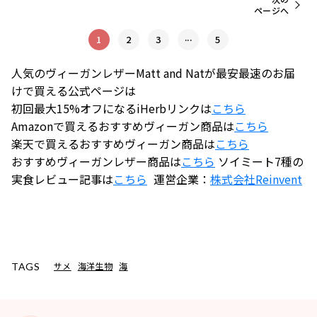
ページへ
...
1
2
3
5
人気のヴィーガンレザーMatt and Natが最安最速のお届
けで買える公式ページは
初回最大15%オフになるiHerbリンクは
こちら
Amazonで買えるおすすめヴィーガン商品は
こちら
楽天で買えるおすすめヴィーガン商品は
こちら
おすすめヴィーガンレザー商品は
こちら
ソイミート7種の
実食レビュー記事は
こちら
運営企業：
株式会社
Reinvent
サメ
海洋生物
海
TAGS