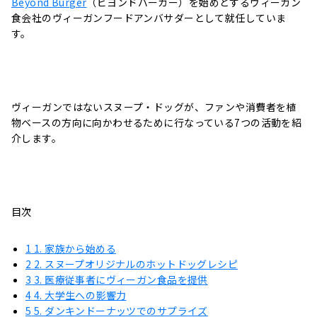
Beyond Burger
（ビヨンドバーガー）を始めとするヴィーガン
食会社のヴィーガンフードアンバサダーとして就任していま
す。
ヴィーガンではないスヌープ・ドッグが、ファンや消費者を植
物ベースの方向に向かわせるために行なっている7つの活動を紹
介します。
目次
1
1. 家族から始める
2
2. スヌープオリジナルのホットドッグレシピ
3
3. 医療従事者にヴィーガン食品を提供
4
4. 大学生への影響力
5
5. ダンキンドーナッツでのサプライズ