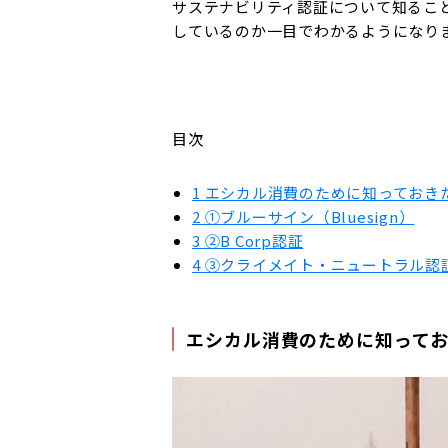
サステナビリティ認証について知るこ
しているのか一目でわかるようになり
目次
1
エシカル消費のために知っておき
2
①ブルーサイン（Bluesign）
3
②B Corp認証
4
③クライメイト・ニュートラル認証（Clim
エシカル消費のために知って