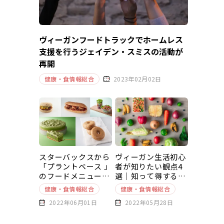
ヴィーガンフードトラックでホームレス
支援を行うジェイデン・スミスの活動が
再開
健康・食情報総合
2023年02月02日
スターバックスから
ヴィーガン生活初心
「プラントベース 」
者が知りたい観点4
のフードメニューが
選｜知って得する豆
新発売
知識～基本編～
健康・食情報総合
健康・食情報総合
2022年06月01日
2022年05月28日