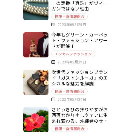
ーの定番「真珠」がヴィー
ガンではない理由
健康・食情報総合
2023年09月29日
今年もグリーン・カーペッ
ト・ファッション・アワー
ドが開催！
エシカルファッション
2023年05月29日
次世代ファッションブラン
ド「ガストンルーガ」のエ
シカルな魅力を解説
健康・食情報総合
2023年05月24日
さとうきびの搾りかすがお
洒落なかりゆしウェアに生
まれ変わる、沖縄発のサー
キュラーエコノミー「バガ
健康・食情報総合
スアップサイクル」をご紹