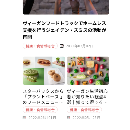
ヴィーガンフードトラックでホームレス
支援を行うジェイデン・スミスの活動が
再開
健康・食情報総合
2023年02月02日
スターバックスから
ヴィーガン生活初心
「プラントベース 」
者が知りたい観点4
のフードメニューが
選｜知って得する豆
新発売
知識～基本編～
健康・食情報総合
健康・食情報総合
2022年06月01日
2022年05月28日