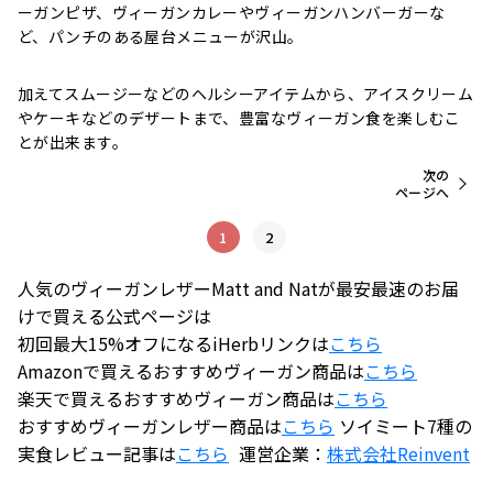
ーガンピザ、ヴィーガンカレーやヴィーガンハンバーガーな
ど、パンチのある屋台メニューが沢山。
加えてスムージーなどのヘルシーアイテムから、アイスクリーム
やケーキなどのデザートまで、豊富なヴィーガン食を楽しむこ
とが出来ます。
次の
ページへ
1
2
人気のヴィーガンレザーMatt and Natが最安最速のお届
けで買える公式ページは
初回最大15%オフになるiHerbリンクは
こちら
Amazonで買えるおすすめヴィーガン商品は
こちら
楽天で買えるおすすめヴィーガン商品は
こちら
おすすめヴィーガンレザー商品は
こちら
ソイミート7種の
実食レビュー記事は
こちら
運営企業：
株式会社
Reinvent