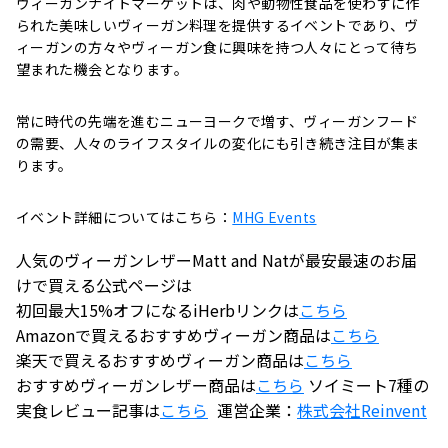
ヴィーガンナイトマーケットは、肉や動物性食品を使わずに作
られた美味しいヴィーガン料理を提供するイベントであり、ヴ
ィーガンの方々やヴィーガン食に興味を持つ人々にとって待ち
望まれた機会となります。
常に時代の先端を進むニューヨークで増す、ヴィーガンフード
の需要、人々のライフスタイルの変化にも引き続き注目が集ま
ります。
イベント詳細についてはこちら：
MHG Events
人気のヴィーガンレザーMatt and Natが最安最速のお届
けで買える公式ページは
初回最大15%オフになるiHerbリンクは
こちら
Amazonで買えるおすすめヴィーガン商品は
こちら
楽天で買えるおすすめヴィーガン商品は
こちら
おすすめヴィーガンレザー商品は
こちら
ソイミート7種の
実食レビュー記事は
こちら
運営企業：
株式会社
Reinvent