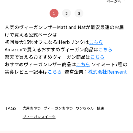
ページへ
1
2
3
人気のヴィーガンレザーMatt and Natが最安最速のお届
けで買える公式ページは
初回最大15%オフになるiHerbリンクは
こちら
Amazonで買えるおすすめヴィーガン商品は
こちら
楽天で買えるおすすめヴィーガン商品は
こちら
おすすめヴィーガンレザー商品は
こちら
ソイミート7種の
実食レビュー記事は
こちら
運営企業：
株式会社
Reinvent
犬用おやつ
ヴィーガンおやつ
ワンちゃん
健康
TAGS
ヴィーガンスイーツ