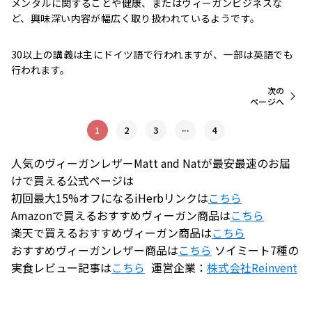
メンタルに関することや健康、またはヴィーガンビジネスな
ど、興味深い内容が幅広く取り扱われているようです。
30以上の講義は主にドイツ語で行われますが、一部は英語でも
行われます。
次の
ページへ
...
1
2
3
4
人気のヴィーガンレザーMatt and Natが最安最速のお届
けで買える公式ページは
初回最大15%オフになるiHerbリンクは
こちら
Amazonで買えるおすすめヴィーガン商品は
こちら
楽天で買えるおすすめヴィーガン商品は
こちら
おすすめヴィーガンレザー商品は
こちら
ソイミート7種の
実食レビュー記事は
こちら
運営企業：
株式会社
Reinvent