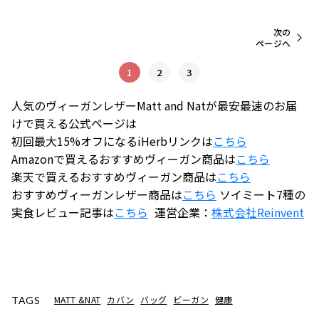
次の
ページへ
1
2
3
人気のヴィーガンレザーMatt and Natが最安最速のお届
けで買える公式ページは
初回最大15%オフになるiHerbリンクは
こちら
Amazonで買えるおすすめヴィーガン商品は
こちら
楽天で買えるおすすめヴィーガン商品は
こちら
おすすめヴィーガンレザー商品は
こちら
ソイミート7種の
実食レビュー記事は
こちら
運営企業：
株式会社
Reinvent
MATT &NAT
カバン
バッグ
ビーガン
健康
TAGS