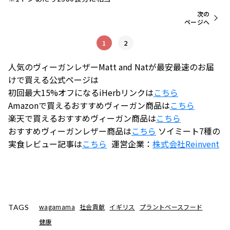
次の
ページへ
1
2
人気のヴィーガンレザーMatt and Natが最安最速のお届
けで買える公式ページは
初回最大15%オフになるiHerbリンクは
こちら
Amazonで買えるおすすめヴィーガン商品は
こちら
楽天で買えるおすすめヴィーガン商品は
こちら
おすすめヴィーガンレザー商品は
こちら
ソイミート7種の
実食レビュー記事は
こちら
運営企業：
株式会社
Reinvent
wagamama
社会貢献
イギリス
プラントベースフード
TAGS
健康