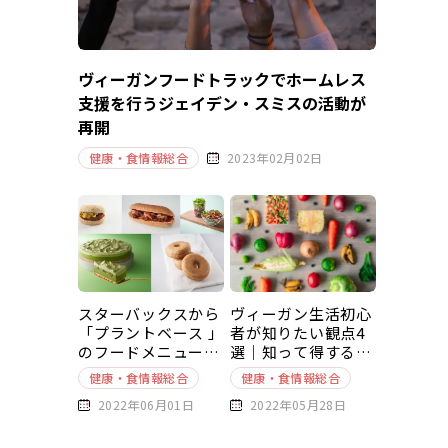
ヴィーガンフードトラックでホームレス
支援を行うジェイデン・スミスの活動が
再開
健康・食情報総合
2023年02月02日
スターバックスから
ヴィーガン生活初心
「プラントベース 」
者が知りたい観点4
のフードメニューが
選｜知って得する豆
新発売
知識～基本編～
健康・食情報総合
健康・食情報総合
2022年06月01日
2022年05月28日