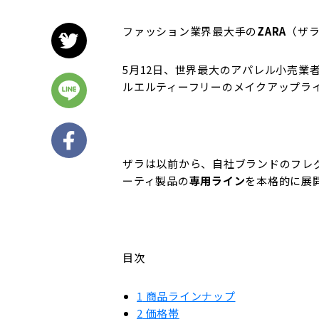
ファッション業界最大手の
ZARA
（ザ
5月12日、世界最大のアパレル小売業
ルエルティーフリーのメイクアップラ
ザラは以前から、自社ブランドのフレ
ーティ製品の
専用ライン
を本格的に展
目次
1
商品ラインナップ
2
価格帯