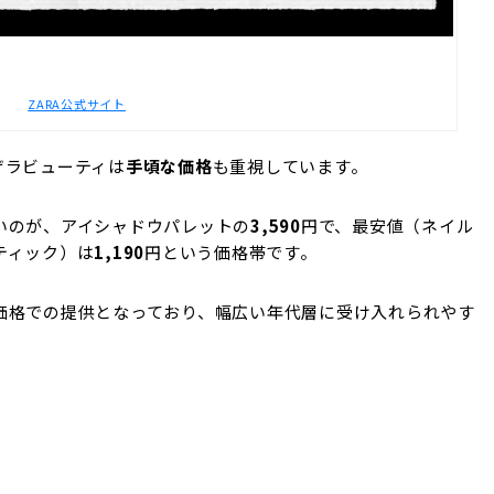
ZARA公式サイト
ザラビューティは
手頃な価格
も重視しています。
いのが、アイシャドウパレットの
3,590
円で、最安値（ネイル
ティック）は
1,190
円という価格帯です。
価格での提供となっており、幅広い年代層に受け入れられやす