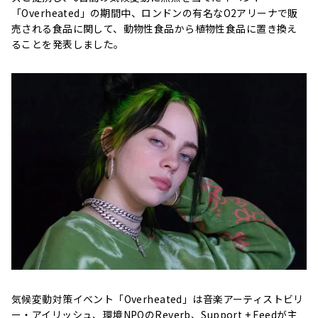
「Overheated」の期間中、ロンドンの有名なO2アリーナで販
売される食品に関して、動物性食品から植物性食品に置き換え
ることを発表しました。
気候変動対策イベント「Overheated」は音楽アーティストビリ
ー・アイリッシュ、環境NPOのReverb、Support + Feedが主