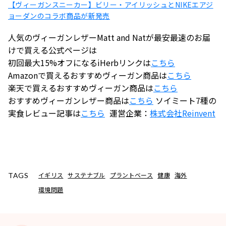
【ヴィーガンスニーカー】ビリー・アイリッシュとNIKEエアジ
ョーダンのコラボ商品が新発売
人気のヴィーガンレザーMatt and Natが最安最速のお届
けで買える公式ページは
初回最大15%オフになるiHerbリンクは
こちら
Amazonで買えるおすすめヴィーガン商品は
こちら
楽天で買えるおすすめヴィーガン商品は
こちら
おすすめヴィーガンレザー商品は
こちら
ソイミート7種の
実食レビュー記事は
こちら
運営企業：
株式会社
Reinvent
イギリス
サステナブル
プラントベース
健康
海外
TAGS
環境問題