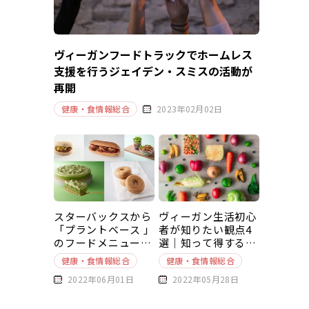
ヴィーガンフードトラックでホームレス
支援を行うジェイデン・スミスの活動が
再開
健康・食情報総合
2023年02月02日
スターバックスから
ヴィーガン生活初心
「プラントベース 」
者が知りたい観点4
のフードメニューが
選｜知って得する豆
新発売
知識～基本編～
健康・食情報総合
健康・食情報総合
2022年06月01日
2022年05月28日