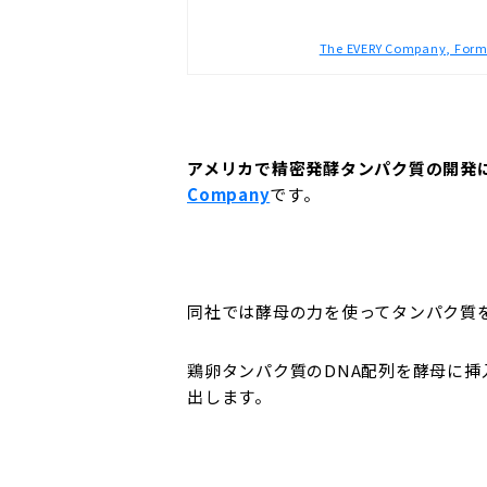
The EVERY Company, Former
アメリカで精密発酵タンパク質の開発
Company
です。
同社では酵母の力を使ってタンパク質
鶏卵タンパク質のDNA配列を酵母に
出します。