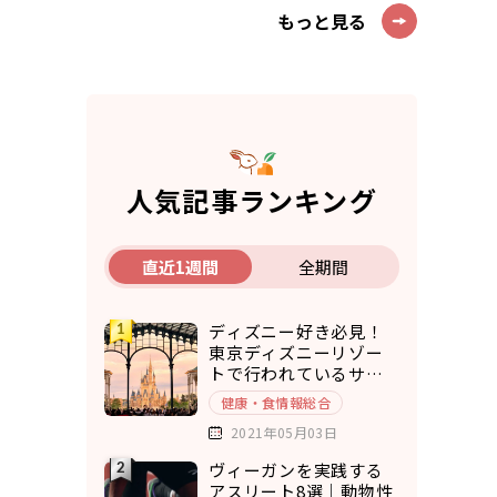
もっと見る
人気記事ランキング
直近1週間
全期間
ディズニー好き必見！
東京ディズニーリゾー
トで行われているサス
テナブルな取り組み5選
健康・食情報総合
2021年05月03日
ヴィーガンを実践する
アスリート8選｜動物性