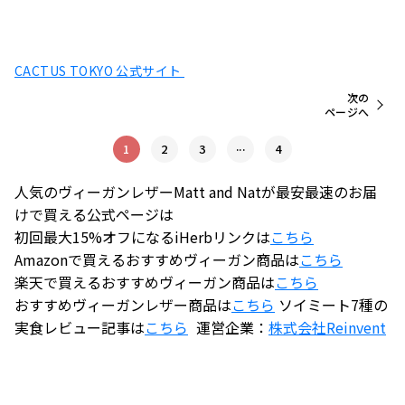
CACTUS TOKYO 公式サイト
次の
ページへ
...
1
2
3
4
人気のヴィーガンレザーMatt and Natが最安最速のお届
けで買える公式ページは
初回最大15%オフになるiHerbリンクは
こちら
Amazonで買えるおすすめヴィーガン商品は
こちら
楽天で買えるおすすめヴィーガン商品は
こちら
おすすめヴィーガンレザー商品は
こちら
ソイミート7種の
実食レビュー記事は
こちら
運営企業：
株式会社
Reinvent