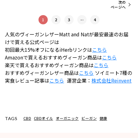
次の
ページへ
...
1
2
3
4
人気のヴィーガンレザーMatt and Natが最安最速のお届
けで買える公式ページは
初回最大15%オフになるiHerbリンクは
こちら
Amazonで買えるおすすめヴィーガン商品は
こちら
楽天で買えるおすすめヴィーガン商品は
こちら
おすすめヴィーガンレザー商品は
こちら
ソイミート7種の
実食レビュー記事は
こちら
運営企業：
株式会社
Reinvent
CBD
CBDオイル
オーガニック
ビーガン
健康
TAGS