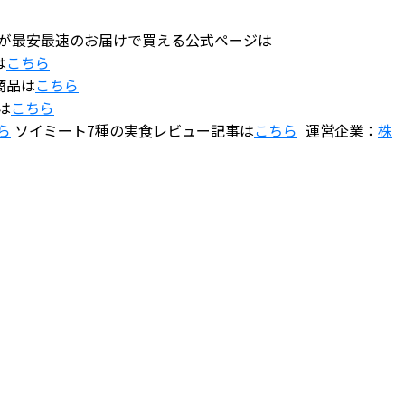
Natが最安最速のお届けで買える公式ページは
は
こちら
商品は
こちら
は
こちら
ら
ソイミート7種の実食レビュー記事は
こちら
運営企業：
株