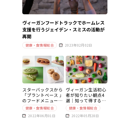
ヴィーガンフードトラックでホームレス
支援を行うジェイデン・スミスの活動が
再開
健康・食情報総合
2023年02月02日
スターバックスから
ヴィーガン生活初心
「プラントベース 」
者が知りたい観点4
のフードメニューが
選｜知って得する豆
新発売
知識～基本編～
健康・食情報総合
健康・食情報総合
2022年06月01日
2022年05月28日