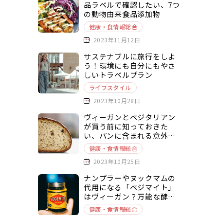
品ラベルで確認したい、7つ
の動物由来食品添加物
健康・食情報総合
2023年11月12日
サステナブルに旅行をしよ
う！環境にも自分にもやさ
しいトラベルプラン
ライフスタイル
2023年10月28日
ヴィーガンとベジタリアン
が買う前に知っておきた
い、パンに含まれる意外な
動物由来原料とは？
健康・食情報総合
2023年10月25日
ナンプラーやヌックマムの
代用になる「ベジマイト」
はヴィーガン？万能な酵母
エキスベースの調味料を徹
健康・食情報総合
底解説