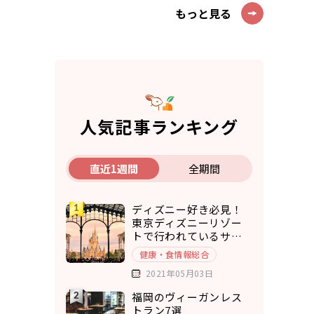
もっと見る
人気記事ランキング
直近1週間
全期間
ディズニー好き必見！
東京ディズニーリゾー
トで行われているサス
テナブルな取り組み5選
健康・食情報総合
2021年05月03日
福岡のヴィーガンレス
トラン7選