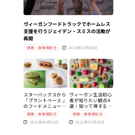
ヴィーガンフードトラックでホームレス
支援を行うジェイデン・スミスの活動が
再開
健康・食情報総合
2023年02月02日
スターバックスから
ヴィーガン生活初心
「プラントベース 」
者が知りたい観点4
のフードメニューが
選｜知って得する豆
新発売
知識～基本編～
健康・食情報総合
健康・食情報総合
2022年06月01日
2022年05月28日