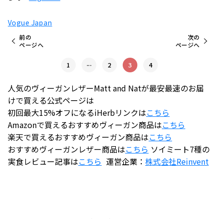
Vogue Japan
前の
次の
ページへ
ページへ
...
1
2
3
4
人気のヴィーガンレザーMatt and Natが最安最速のお届
けで買える公式ページは
初回最大15%オフになるiHerbリンクは
こちら
Amazonで買えるおすすめヴィーガン商品は
こちら
楽天で買えるおすすめヴィーガン商品は
こちら
おすすめヴィーガンレザー商品は
こちら
ソイミート7種の
実食レビュー記事は
こちら
運営企業：
株式会社
Reinvent