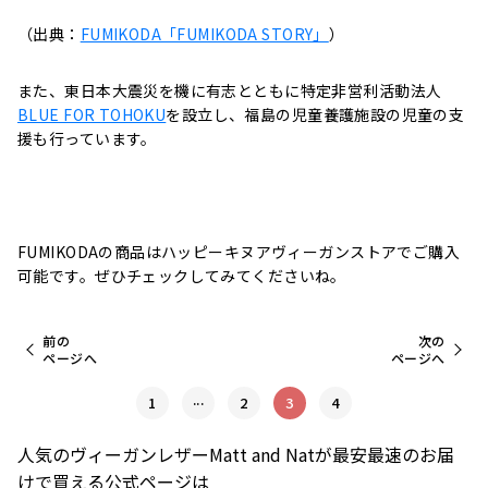
（出典：
FUMIKODA「FUMIKODA STORY」
）
また、東日本大震災を機に有志とともに特定非営利活動法人
BLUE FOR TOHOKU
を設立し、福島の児童養護施設の児童の支
援も行っています。
FUMIKODAの商品はハッピーキヌアヴィーガンストアでご購入
可能です。ぜひチェックしてみてくださいね。
前の
次の
ページへ
ページへ
...
1
2
3
4
人気のヴィーガンレザーMatt and Natが最安最速のお届
けで買える公式ページは