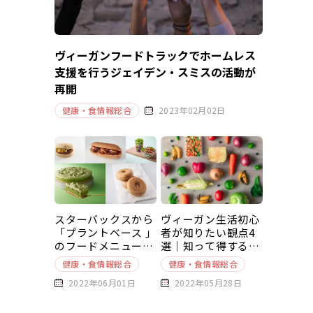
ヴィーガンフードトラックでホームレス
支援を行うジェイデン・スミスの活動が
再開
健康・食情報総合
2023年02月02日
スターバックスから
ヴィーガン生活初心
「プラントベース 」
者が知りたい観点4
のフードメニューが
選｜知って得する豆
新発売
知識～基本編～
健康・食情報総合
健康・食情報総合
2022年06月01日
2022年05月28日