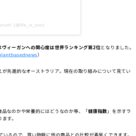
urum! (@life_is_zoo)
は
ヴィーガンへの関心度は世界ランキング第2位
となりました。
ntbasednews
）
えが先進的なオーストラリア。現在の取り組みについて見てい
食品なのかや栄養的にはどうなのか等、「
健康指数
」を示すラ
ります。
れているので、買い物時に他の商品との比較が素早くできます。