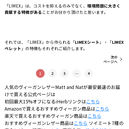
「LIMEX」は、コストを抑えるのみでなく、
環境問題に大きく
貢献する特徴がある
ことがお分かり頂けたと思います。
それでは、「LIMEX」から作られる「
LIMEXシート
」・「
LIMEX
ペレット
」の特徴もそれぞれご紹介します。
次の
ページへ
...
1
2
3
4
人気のヴィーガンレザーMatt and Natが最安最速のお届
けで買える公式ページは
初回最大15%オフになるiHerbリンクは
こちら
Amazonで買えるおすすめヴィーガン商品は
こちら
楽天で買えるおすすめヴィーガン商品は
こちら
おすすめヴィーガンレザー商品は
こちら
ソイミート7種の