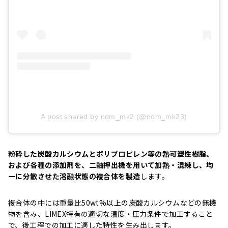
A post shared by nom_mk2 (@nom_mk23)
粉砕した炭酸カルシウムとポリプロピレン等の熱可塑性樹脂、
および各種の添加剤を、二軸押出機を用いて加熱・混練し、均
一に分散させた溶融状態の複合体を製造
します。
複合体の中には重量比50wt%以上の炭酸カルシウムなどの無機
物を含み、LIMEX特有の適切な温度・圧力条件で加工すること
で、後工程での加工に適した特性を生み出します。