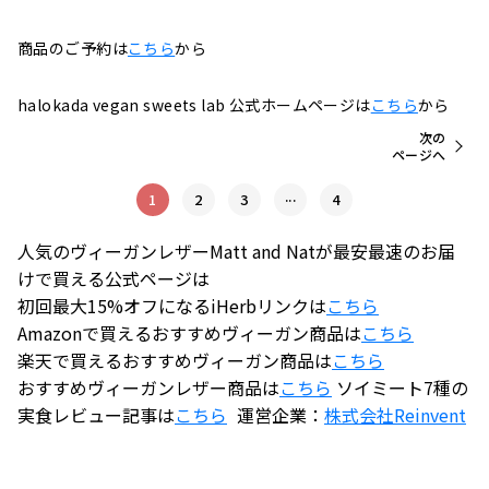
商品のご予約は
こちら
から
halokada vegan sweets lab 公式ホームページは
こちら
から
次の
ページへ
...
1
2
3
4
人気のヴィーガンレザーMatt and Natが最安最速のお届
けで買える公式ページは
初回最大15%オフになるiHerbリンクは
こちら
Amazonで買えるおすすめヴィーガン商品は
こちら
楽天で買えるおすすめヴィーガン商品は
こちら
おすすめヴィーガンレザー商品は
こちら
ソイミート7種の
実食レビュー記事は
こちら
運営企業：
株式会社
Reinvent