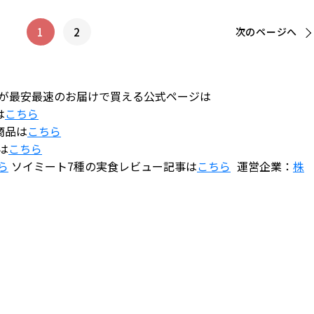
1
2
次の
ページへ
Natが最安最速のお届けで買える公式ページは
は
こちら
商品は
こちら
は
こちら
ら
ソイミート7種の実食レビュー記事は
こちら
運営企業：
株