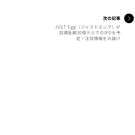
次の記事
JUST Egg（ジャストエッグ）が
目標金額30億ドルでのIPOを予
定！注目情報をお届け