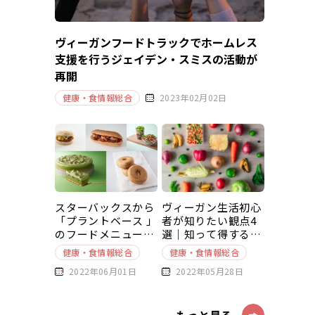
ヴィーガンフードトラックでホームレス
支援を行うジェイデン・スミスの活動が
再開
健康・食情報総合
2023年02月02日
スターバックスから
ヴィーガン生活初心
「プラントベース 」
者が知りたい観点4
のフードメニューが
選｜知って得する豆
新発売
知識～基本編～
健康・食情報総合
健康・食情報総合
2022年06月01日
2022年05月28日