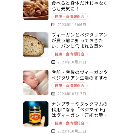
食べると身体だけじゃなく
心も元気に！
健康・食情報総合
2023年11月06日
ヴィーガンとベジタリアン
が買う前に知っておきた
い、パンに含まれる意外な
動物由来原料とは？
健康・食情報総合
2023年10月25日
産前・産後のヴィーガンや
ベジタリアン生活のすすめ
健康・食情報総合
2023年10月17日
ナンプラーやヌックマムの
代用になる「ベジマイト」
はヴィーガン？万能な酵母
エキスベースの調味料を徹
健康・食情報総合
底解説
2023年10月11日