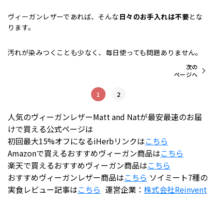
ヴィーガンレザーであれば、そんな
日々のお手入れは不要
とな
ります。
汚れが染みつくことも少なく、毎日使っても問題ありません。
次の
ページへ
1
2
人気のヴィーガンレザーMatt and Natが最安最速のお届
けで買える公式ページは
初回最大15%オフになるiHerbリンクは
こちら
Amazonで買えるおすすめヴィーガン商品は
こちら
楽天で買えるおすすめヴィーガン商品は
こちら
おすすめヴィーガンレザー商品は
こちら
ソイミート7種の
実食レビュー記事は
こちら
運営企業：
株式会社
Reinvent