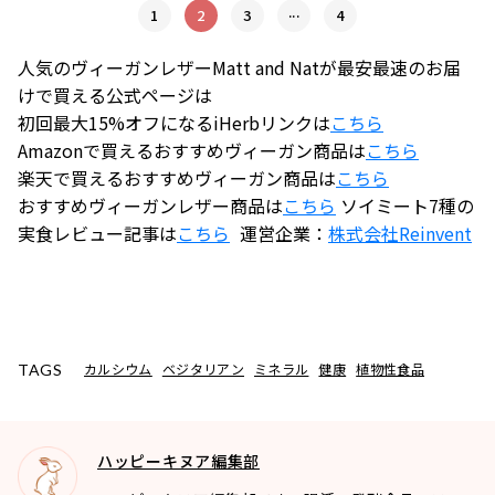
...
1
2
3
4
人気のヴィーガンレザーMatt and Natが最安最速のお届
けで買える公式ページは
初回最大15%オフになるiHerbリンクは
こちら
Amazonで買えるおすすめヴィーガン商品は
こちら
楽天で買えるおすすめヴィーガン商品は
こちら
おすすめヴィーガンレザー商品は
こちら
ソイミート7種の
実食レビュー記事は
こちら
運営企業：
株式会社
Reinvent
カルシウム
ベジタリアン
ミネラル
健康
植物性食品
TAGS
ハッピーキヌア編集部