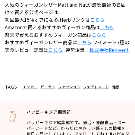
人気のヴィーガンレザーMatt and Natが最安最速のお届
けで買える公式ページは
初回最大15%オフになるiHerbリンクは
こちら
Amazonで買えるおすすめヴィーガン商品は
こちら
楽天で買えるおすすめヴィーガン商品は
こちら
おすすめヴィーガンレザー商品は
こちら
ソイミート7種の
実食レビュー記事は
こちら
運営企業：
株式会社
Reinvent
エシカル
ビーガン
ファッション
フェアトレード
健康
TAGS
ハッピーキヌア編集部
ハッピーキヌア編集部です。腸活・発酵食品・スー
パーフードなど、からだにやさしい暮らしの情報を
毎日お届けしています。フォローしてね！ #ハピキヌ