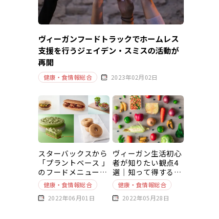
ヴィーガンフードトラックでホームレス
支援を行うジェイデン・スミスの活動が
再開
健康・食情報総合
2023年02月02日
スターバックスから
ヴィーガン生活初心
「プラントベース 」
者が知りたい観点4
のフードメニューが
選｜知って得する豆
新発売
知識～基本編～
健康・食情報総合
健康・食情報総合
2022年06月01日
2022年05月28日