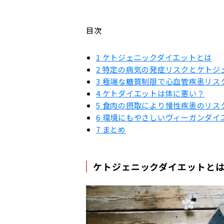
目次
1
ケトジェニックダイエットとは
2
特定の病気の発症リスクとケトジ
3
極端な糖質制限で心血管疾患リス
4
ケトダイエットは体に悪い？
5
食肉の摂取により慢性疾患のリス
6
環境にもやさしいヴィーガンダイ
7
まとめ
ケトジェニックダイエットと