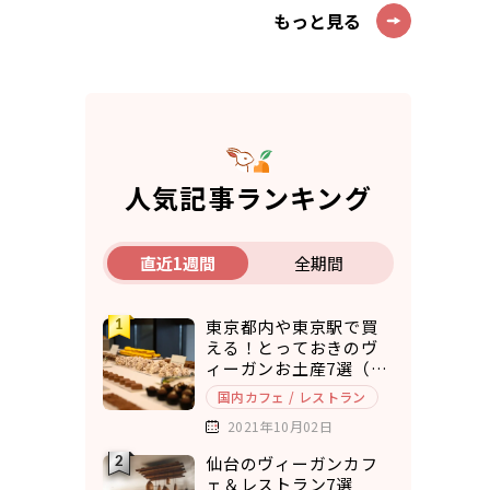
もっと見る
人気記事ランキング
直近1週間
全期間
東京都内や東京駅で買
える！とっておきのヴ
ィーガンお土産7選（ア
マゾンで購入できるも
国内カフェ / レストラン
のもご紹介）
2021年10月02日
仙台のヴィーガンカフ
ェ＆レストラン7選