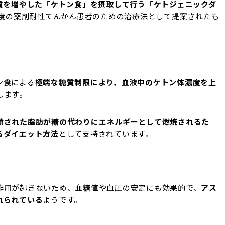
脂質を増やした「ケトン食」を摂取して行う「ケトジェニックダ
重度の薬剤耐性てんかん患者のための治療法として提案されたも
ン食による
極端な糖質制限により、血液中のケトン体濃度を上
します。
積された脂肪が糖の代わりにエネルギーとして燃焼されるた
るダイエット方法
として支持されています。
作用が起きないため、血糖値や血圧の安定にも効果的で、
アス
れられている
ようです。