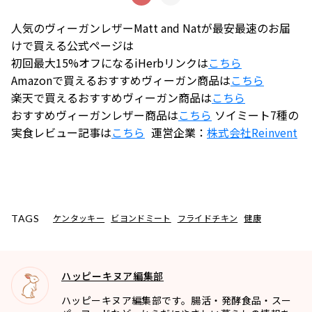
人気のヴィーガンレザーMatt and Natが最安最速のお届
けで買える公式ページは
初回最大15%オフになるiHerbリンクは
こちら
Amazonで買えるおすすめヴィーガン商品は
こちら
楽天で買えるおすすめヴィーガン商品は
こちら
おすすめヴィーガンレザー商品は
こちら
ソイミート7種の
実食レビュー記事は
こちら
運営企業：
株式会社
Reinvent
ケンタッキー
ビヨンドミート
フライドチキン
健康
TAGS
ハッピーキヌア編集部
ハッピーキヌア編集部です。腸活・発酵食品・スー