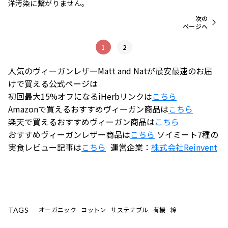
洋汚染に繋がりません。
次の
ページへ
1
2
人気のヴィーガンレザーMatt and Natが最安最速のお届
けで買える公式ページは
初回最大15%オフになるiHerbリンクは
こちら
Amazonで買えるおすすめヴィーガン商品は
こちら
楽天で買えるおすすめヴィーガン商品は
こちら
おすすめヴィーガンレザー商品は
こちら
ソイミート7種の
実食レビュー記事は
こちら
運営企業：
株式会社
Reinvent
オーガニック
コットン
サステナブル
有機
綿
TAGS