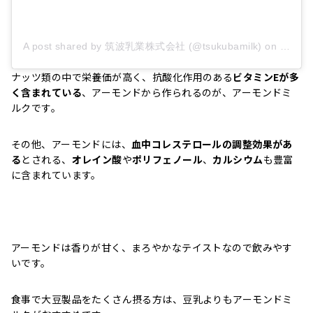
A post shared by 筑波乳業株式会社 (@tsukubamilk)
on
Jan 25
ナッツ類の中で栄養価が高く、抗酸化作用のある
ビタミンEが多
く含まれている
、アーモンドから作られるのが、アーモンドミ
ルクです。
その他、アーモンドには、
血中コレステロールの調整効果があ
る
とされる、
オレイン酸
や
ポリフェノール
、
カルシウム
も豊富
に含まれています。
アーモンドは香りが甘く、まろやかなテイストなので飲みやす
いです。
食事で大豆製品をたくさん摂る方は、豆乳よりもアーモンドミ