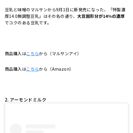
豆乳と味噌のマルサンから9月1日に新発売になった、「特製濃
厚14.0無調整豆乳」はその名の通り、
大豆固形分が14%の濃厚
でコクのある豆乳です。
商品購入は
こちら
から（マルサンアイ）
商品購入は
こちら
から（Amazon）
2. アーモンドミルク