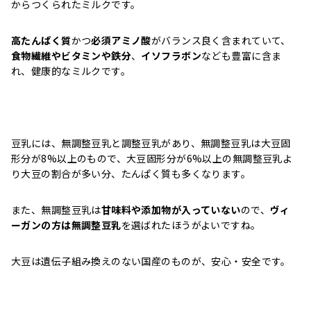
からつくられたミルクです。
高たんぱく質
かつ
必須アミノ酸
がバランス良く含まれていて、
食物繊維やビタミンや鉄分
、
イソフラボン
なども豊富に含ま
れ、健康的なミルクです。
豆乳には、無調整豆乳と調整豆乳があり、無調整豆乳は大豆固
形分が8%以上のもので、大豆固形分が6%以上の無調整豆乳よ
り大豆の割合が多い分、たんぱく質も多くなります。
また、無調整豆乳は
甘味料や添加物が入っていない
ので、
ヴィ
ーガンの方は無調整豆乳
を選ばれたほうがよいですね。
大豆は遺伝子組み換えのない国産のものが、安心・安全です。