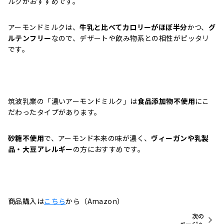
ルクがおすすめです。
アーモンドミルクは、
牛乳と比べてカロリーがほぼ半分
かつ、
グ
ルテンフリー
なので、デザートや飲み物系との相性がピッタリ
です。
筑波乳業の「濃いアーモンドミルク」は
食品添加物不使用
にこ
だわったタイプがあります。
砂糖不使用
で、アーモンド本来の味が濃く、
ヴィーガンや乳製
品・大豆アレルギー
の方におすすめです。
商品購入は
こちら
から（Amazon）
次の
ページへ