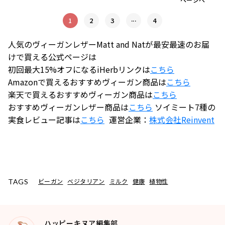
...
1
2
3
4
人気のヴィーガンレザーMatt and Natが最安最速のお届
けで買える公式ページは
初回最大15%オフになるiHerbリンクは
こちら
Amazonで買えるおすすめヴィーガン商品は
こちら
楽天で買えるおすすめヴィーガン商品は
こちら
おすすめヴィーガンレザー商品は
こちら
ソイミート7種の
実食レビュー記事は
こちら
運営企業：
株式会社
Reinvent
ビーガン
ベジタリアン
ミルク
健康
植物性
TAGS
ハッピーキヌア編集部