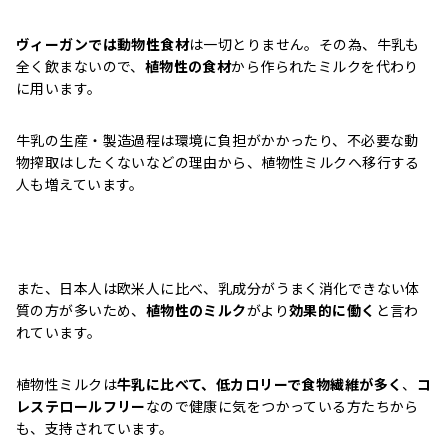
ヴィーガンでは動物性食材
は一切とりません。その為、牛乳も
全く飲まないので、
植物性の食材
から作られたミルクを代わり
に用います。
牛乳の生産・製造過程は環境に負担がかかったり、不必要な動
物搾取はしたくないなどの理由から、植物性ミルクへ移行する
人も増えています。
また、日本人は欧米人に比べ、乳成分がうまく消化できない体
質の方が多いため、
植物性のミルク
がより
効果的に働く
と言わ
れています。
植物性ミルクは
牛乳に比べて、低カロリーで食物繊維が多く
、
コ
レステロールフリー
なので健康に気をつかっている方たちから
も、支持されています。