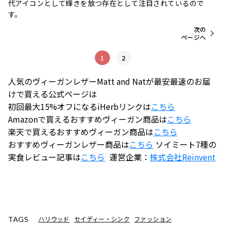
代アイコンとして輝きを放つ存在として注目されているので
す。
次の
ページへ
1
2
人気のヴィーガンレザーMatt and Natが最安最速のお届
けで買える公式ページは
初回最大15%オフになるiHerbリンクは
こちら
Amazonで買えるおすすめヴィーガン商品は
こちら
楽天で買えるおすすめヴィーガン商品は
こちら
おすすめヴィーガンレザー商品は
こちら
ソイミート7種の
実食レビュー記事は
こちら
運営企業：
株式会社
Reinvent
ハリウッド
セイディー・シンク
ファッション
TAGS