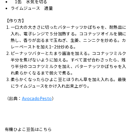
1缶 水気を切る
ライムジュース 適量
【作り方】
一口大の大きさに切ったバターナッツかぼちゃを、耐熱皿に
入れ、電子レンジで５分加熱する。ココナッツオイルを鍋に
熱し、香りが出るまで玉ねぎ、生姜、ニンニクを炒める。カ
レーペーストを加え1−2分炒める。
ピーナッツバターとたまり醤油を加える。ココナッツミルク
半分を焦げないように加える。すべて混ぜ合わさったら、残
り半分のココナツミルクを加え、バターナッツかぼちゃを入
れ柔らかくなるまで弱火で煮る。
柔らかくなったらひよこ豆とほうれん草を加え入れる。最後
にライムジュースをかけ入れ出来上がり。
（出典：
AvocadoPesto
）
有機ひよこ豆缶はこちら