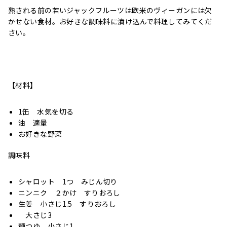
熟される前の若いジャックフルーツは欧米のヴィーガンには欠
かせない食材。お好きな調味料に漬け込んで料理してみてくだ
さい。
【材料】
1缶 水気を切る
油 適量
お好きな野菜
調味料
シャロット 1つ みじん切り
ニンニク ２かけ すりおろし
生姜 小さじ1.5 すりおろし
大さじ3
麺つゆ 小さじ1