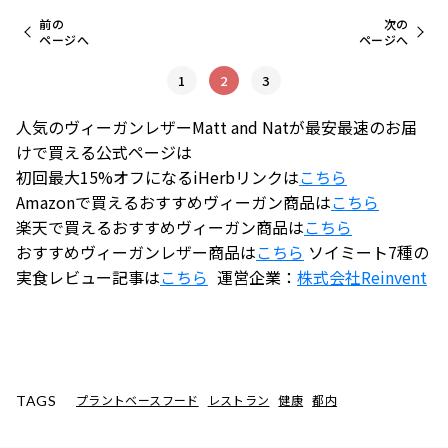
前の
次の
ページへ
ページへ
1
2
3
人気のヴィーガンレザーMatt and Natが最安最速のお届
けで買える公式ページは
初回最大15%オフになるiHerbリンクは
こちら
Amazonで買えるおすすめヴィーガン商品は
こちら
楽天で買えるおすすめヴィーガン商品は
こちら
おすすめヴィーガンレザー商品は
こちら
ソイミート7種の
実食レビュー記事は
こちら
運営企業：
株式会社
Reinvent
プラントベースフード
レストラン
健康
都内
TAGS