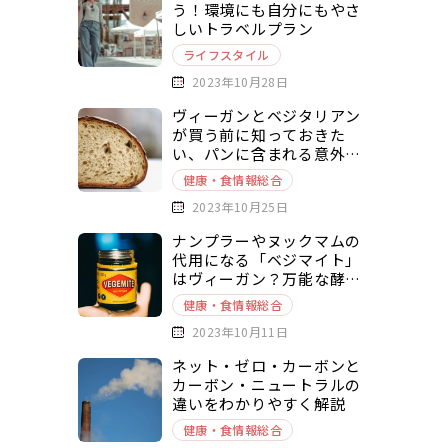
う！環境にも自分にもやさ
しいトラベルプラン
ライフスタイル
2023年10月28日
ヴィーガンとベジタリアン
が買う前に知っておきた
い、パンに含まれる意外な
動物由来原料とは？
健康・食情報総合
2023年10月25日
ナンプラーやヌックマムの
代用になる「ベジマイト」
はヴィーガン？万能な酵母
エキスベースの調味料を徹
健康・食情報総合
底解説
2023年10月11日
ネット・ゼロ・カーボンと
カーボン・ニュートラルの
違いをわかりやすく解説
健康・食情報総合