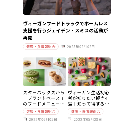
ヴィーガンフードトラックでホームレス
支援を行うジェイデン・スミスの活動が
再開
健康・食情報総合
2023年02月02日
スターバックスから
ヴィーガン生活初心
「プラントベース 」
者が知りたい観点4
のフードメニューが
選｜知って得する豆
新発売
知識～基本編～
健康・食情報総合
健康・食情報総合
2022年06月01日
2022年05月28日