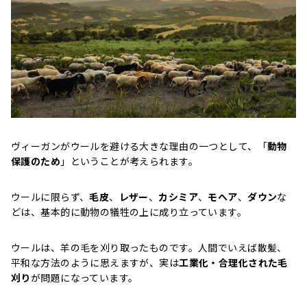
ヴィーガンがウールを避ける大きな理由の一つとして、「
動物
保護のため
」ということが考えられます。
ウールに限らず、
毛皮
、
レザー
、
カシミア
、
モヘア
、
ダウン
な
どは、基本的に動物の犠牲の上に成り立っています。
ウールは、羊の毛を刈り取ったものです。人間でいえば散髪、
平和な方法のように思えますが、実は
工業化・合理化された毛
刈り
が問題になっています。