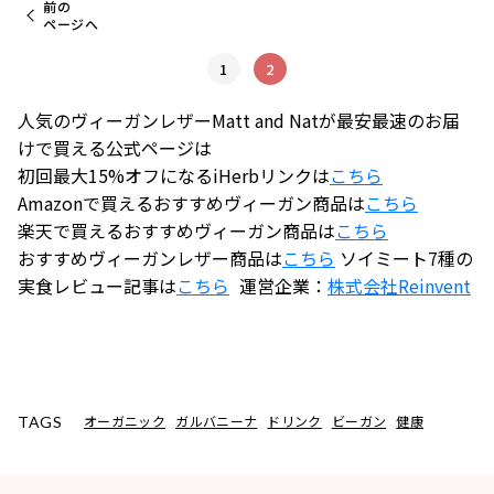
前の
ページへ
1
2
人気のヴィーガンレザーMatt and Natが最安最速のお届
けで買える公式ページは
初回最大15%オフになるiHerbリンクは
こちら
Amazonで買えるおすすめヴィーガン商品は
こちら
楽天で買えるおすすめヴィーガン商品は
こちら
おすすめヴィーガンレザー商品は
こちら
ソイミート7種の
実食レビュー記事は
こちら
運営企業：
株式会社
Reinvent
オーガニック
ガルバニーナ
ドリンク
ビーガン
健康
TAGS