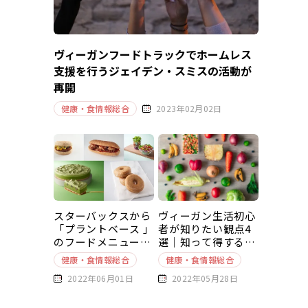
ヴィーガンフードトラックでホームレス
支援を行うジェイデン・スミスの活動が
再開
健康・食情報総合
2023年02月02日
スターバックスから
ヴィーガン生活初心
「プラントベース 」
者が知りたい観点4
のフードメニューが
選｜知って得する豆
新発売
知識～基本編～
健康・食情報総合
健康・食情報総合
2022年06月01日
2022年05月28日