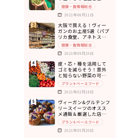
考察
健康・食情報総合
2021年06月11日
大阪で買える！ヴィー
ガンのお土産5選（パプ
リカ食堂、アネトス、
ひねもすぱん）
健康・食情報総合
2021年09月25日
皮・芯・種を活用して
ゴミを減らそう！意外
と知らない野菜の可食
部12選
プラントベースフード
2021年02月18日
ヴィーガン&グルテンフ
リースイーツのオスス
メ通販＆厳選した店舗
10選
プラントベースフード
2021年05月20日