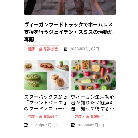
ヴィーガンフードトラックでホームレス
支援を行うジェイデン・スミスの活動が
再開
健康・食情報総合
2023年02月02日
スターバックスから
ヴィーガン生活初心
「プラントベース 」
者が知りたい観点4
のフードメニューが
選｜知って得する豆
新発売
知識～基本編～
健康・食情報総合
健康・食情報総合
2022年06月01日
2022年05月28日