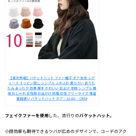
【楽天市場】バケットハット ファー帽子 ボア 秋冬 レデ
ィース スッピン隠し シンプル ふわふわ 柔らかい 折りた
たみ あったか 防寒 厚手 かわいい 日よけ 冬物 シンプル 無
地 おしゃれ 女性用 お出かけ 防風 女性 フリーサイズ 保温
普段使い バケットハット ボア：GLAD CRE8
フェイクファーを使用
した、流行りの
バケットハット。
小顔効果も期待できるツバが広めのデザインで、コーデのアク