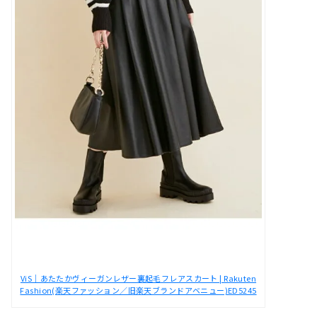
ViS｜あたたかヴィーガンレザー裏起毛フレアスカート | Rakuten
Fashion(楽天ファッション／旧楽天ブランドアベニュー)ED5245