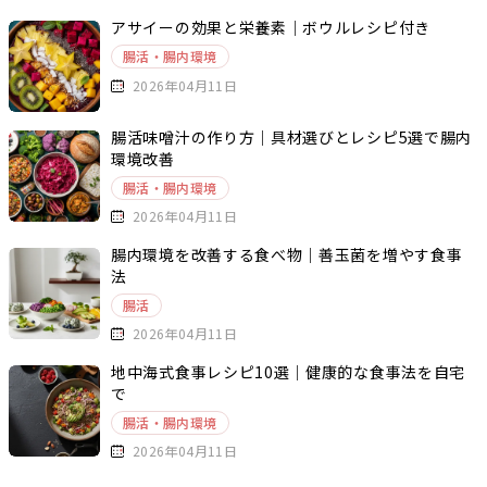
アサイーの効果と栄養素｜ボウルレシピ付き
腸活・腸内環境
2026年04月11日
腸活味噌汁の作り方｜具材選びとレシピ5選で腸内
環境改善
腸活・腸内環境
2026年04月11日
腸内環境を改善する食べ物｜善玉菌を増やす食事
法
腸活
2026年04月11日
地中海式食事レシピ10選｜健康的な食事法を自宅
で
腸活・腸内環境
2026年04月11日