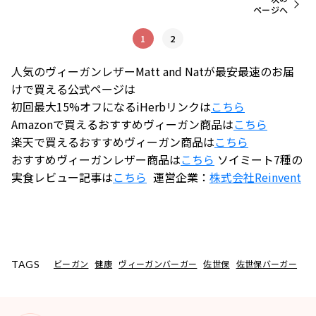
ページへ
1
2
人気のヴィーガンレザーMatt and Natが最安最速のお届
けで買える公式ページは
初回最大15%オフになるiHerbリンクは
こちら
Amazonで買えるおすすめヴィーガン商品は
こちら
楽天で買えるおすすめヴィーガン商品は
こちら
おすすめヴィーガンレザー商品は
こちら
ソイミート7種の
実食レビュー記事は
こちら
運営企業：
株式会社
Reinvent
ビーガン
健康
ヴィーガンバーガー
佐世保
佐世保バーガー
TAGS