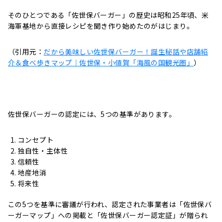
そのひとつである「佐世保バーガー」の歴史は昭和25年頃、米
海軍基地から直接レシピを聞き作り始めたのがはじまり。
（引用元：
だから美味しい佐世保バーガー！誕生秘話や店舗紹
介＆食べ歩きマップ｜佐世保・小値賀「海風の国観光圏」
）
佐世保バーガーの認定には、5つの基準があります。
コンセプト
独自性・主体性
信頼性
地産地消
将来性
この5つを基準に審議が行われ、認定された事業者は「佐世保バ
ーガーマップ」への掲載と「佐世保バーガー認定証」が贈られ