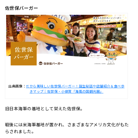
佐世保バーガー
出典画像：
だから美味しい佐世保バーガー！誕生秘話や店舗紹介＆食べ歩
きマップ｜佐世保・小値賀「海風の国観光圏」
旧日本海軍の基地として栄えた佐世保。
戦後には米海軍基地が置かれ、さまざまなアメリカ文化がもた
らされました。