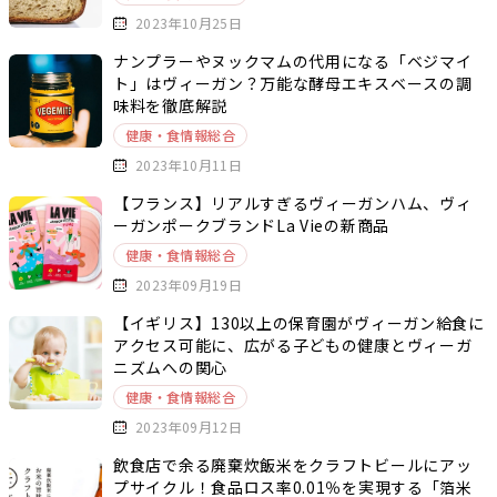
2023年10月25日
ナンプラーやヌックマムの代用になる「ベジマイ
ト」はヴィーガン？万能な酵母エキスベースの調
味料を徹底解説
健康・食情報総合
2023年10月11日
【フランス】リアルすぎるヴィーガンハム、ヴィ
ーガンポークブランドLa Vieの新商品
健康・食情報総合
2023年09月19日
【イギリス】130以上の保育園がヴィーガン給食に
アクセス可能に、広がる子どもの健康とヴィーガ
ニズムへの関心
健康・食情報総合
2023年09月12日
飲食店で余る廃棄炊飯米をクラフトビールにアッ
プサイクル！食品ロス率0.01％を実現する「箔米