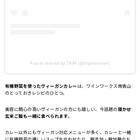
A post shared by TKM (@triplewinner)
有機野菜を使ったヴィーガンカレー
は、ワインワークス南青山
のとっておきレシピのひとつ。
美容に関心の高いヴィーガンの方にも嬉しい、今話題の
寝かせ
玄米ご飯も一緒に食べられます
。
カレー以外にもヴィーガン対応メニューが多く、カレーと一緒
に有機野菜の優しいスープを合わせたり、無添加・無加藤のド