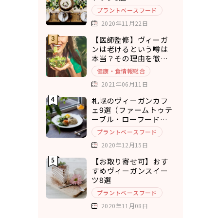
プラントベースフード
2020年11月22日
【医師監修】ヴィーガ
ンは老けるという噂は
本当？その理由を徹底
考察
健康・食情報総合
2021年06月11日
札幌のヴィーガンカフ
ェ9選（ファームトゥテ
ーブル・ローフードカ
フェ・チキュウ）
プラントベースフード
2020年12月15日
【お取り寄せ可】おす
すめヴィーガンスイー
ツ8選
プラントベースフード
2020年11月08日