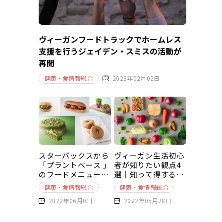
ヴィーガンフードトラックでホームレス
支援を行うジェイデン・スミスの活動が
再開
健康・食情報総合
2023年02月02日
スターバックスから
ヴィーガン生活初心
「プラントベース 」
者が知りたい観点4
のフードメニューが
選｜知って得する豆
新発売
知識～基本編～
健康・食情報総合
健康・食情報総合
2022年06月01日
2022年05月28日