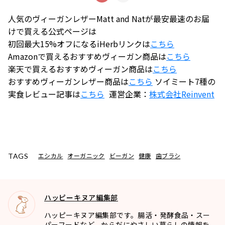
人気のヴィーガンレザーMatt and Natが最安最速のお届
けで買える公式ページは
初回最大15%オフになるiHerbリンクは
こちら
Amazonで買えるおすすめヴィーガン商品は
こちら
楽天で買えるおすすめヴィーガン商品は
こちら
おすすめヴィーガンレザー商品は
こちら
ソイミート7種の
実食レビュー記事は
こちら
運営企業：
株式会社
Reinvent
エシカル
オーガニック
ビーガン
健康
歯ブラシ
TAGS
ハッピーキヌア編集部
ハッピーキヌア編集部です。腸活・発酵食品・スー
パーフードなど、からだにやさしい暮らしの情報を