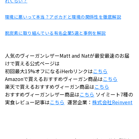
れくらい？
環境に悪いって本当？アボカドと環境の関係性を徹底解説
脱炭素に取り組んでいる有名企業5選と事例を解説
人気のヴィーガンレザーMatt and Natが最安最速のお届
けで買える公式ページは
初回最大15%オフになるiHerbリンクは
こちら
Amazonで買えるおすすめヴィーガン商品は
こちら
楽天で買えるおすすめヴィーガン商品は
こちら
おすすめヴィーガンレザー商品は
こちら
ソイミート7種の
実食レビュー記事は
こちら
運営企業：
株式会社
Reinvent