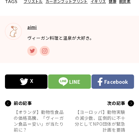
ブリストル
カーボンフットプリント
イギリス
健康
脱炭素
TAGS
aimi
ヴィーガン料理と温泉が大好き。
LINE
Facebook
前の記事
次の記事
【オランダ】動物性食品
【ヨーロッパ】動物実験
の価格高騰、「ヴィーガ
の減少数、圧倒的に不十
ン食品＝安い」が当たり
分としてNPO団体が緊急
前に？
計画を要請