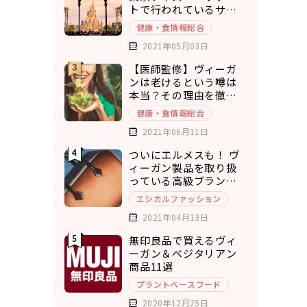
トで行われているサス
テナブルな取り組み5選
健康・食情報総合
2021年05月03日
【医師監修】ヴィーガ
ンは老けるという噂は
本当？その理由を徹底
考察
健康・食情報総合
2021年06月11日
ついにエルメスも！ ヴ
ィーガン製品を取り扱
っている高級ブランド7
選
エシカルファッション
2021年04月13日
無印良品で買えるヴィ
ーガン＆ベジタリアン
商品11選
プラントベースフード
2020年12月25日