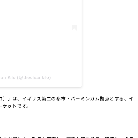
an Kilo (@thecleankilo)
ーン・キロ）」は、イギリス第二の都市・バーミンガム拠点とする、
イ
ーケット
です。