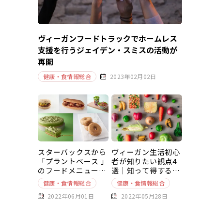
ヴィーガンフードトラックでホームレス
支援を行うジェイデン・スミスの活動が
再開
健康・食情報総合
2023年02月02日
スターバックスから
ヴィーガン生活初心
「プラントベース 」
者が知りたい観点4
のフードメニューが
選｜知って得する豆
新発売
知識～基本編～
健康・食情報総合
健康・食情報総合
2022年06月01日
2022年05月28日