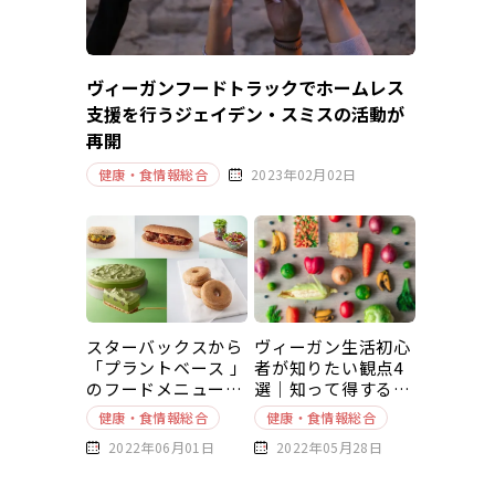
ヴィーガンフードトラックでホームレス
支援を行うジェイデン・スミスの活動が
再開
健康・食情報総合
2023年02月02日
スターバックスから
ヴィーガン生活初心
「プラントベース 」
者が知りたい観点4
のフードメニューが
選｜知って得する豆
新発売
知識～基本編～
健康・食情報総合
健康・食情報総合
2022年06月01日
2022年05月28日