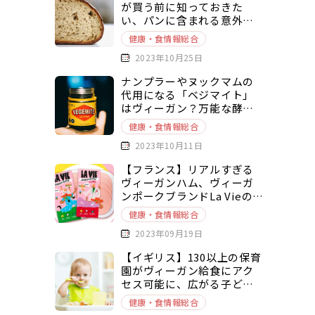
が買う前に知っておきた
い、パンに含まれる意外な
動物由来原料とは？
健康・食情報総合
2023年10月25日
ナンプラーやヌックマムの
代用になる「ベジマイト」
はヴィーガン？万能な酵母
エキスベースの調味料を徹
健康・食情報総合
底解説
2023年10月11日
【フランス】リアルすぎる
ヴィーガンハム、ヴィーガ
ンポークブランドLa Vieの新
商品
健康・食情報総合
2023年09月19日
【イギリス】130以上の保育
園がヴィーガン給食にアク
セス可能に、広がる子ども
の健康とヴィーガニズムへ
健康・食情報総合
の関心