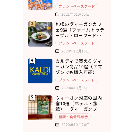
ド7選
プラントベースフード
2021年01月05日
札幌のヴィーガンカフ
ェ9選（ファームトゥテ
ーブル・ローフードカ
フェ・チキュウ）
プラントベースフード
2020年12月15日
カルディで買えるヴィ
ーガン商品10選（アマ
ゾンでも購入可能）
プラントベースフード
2020年10月06日
ヴィーガン対応の国内
宿10選（ホテル・旅
館）｜ヴィーガンプラ
ンもあり◎
健康・食情報総合
2020年10月24日