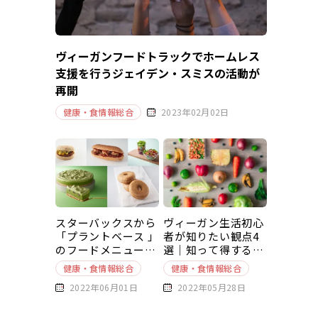
ヴィーガンフードトラックでホームレス
支援を行うジェイデン・スミスの活動が
再開
健康・食情報総合
2023年02月02日
スターバックスから
ヴィーガン生活初心
「プラントベース 」
者が知りたい観点4
のフードメニューが
選｜知って得する豆
新発売
知識～基本編～
健康・食情報総合
健康・食情報総合
2022年06月01日
2022年05月28日