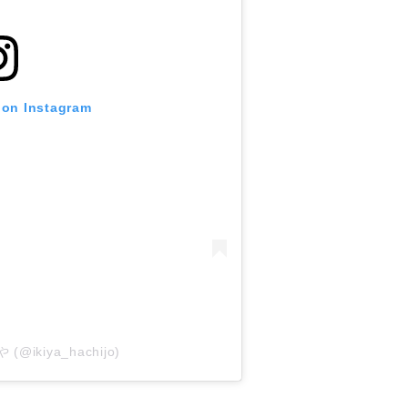
 on Instagram
や (@ikiya_hachijo)