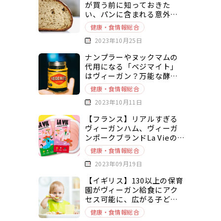
が買う前に知っておきた
い、パンに含まれる意外な
動物由来原料とは？
健康・食情報総合
2023年10月25日
ナンプラーやヌックマムの
代用になる「ベジマイト」
はヴィーガン？万能な酵母
エキスベースの調味料を徹
健康・食情報総合
底解説
2023年10月11日
【フランス】リアルすぎる
ヴィーガンハム、ヴィーガ
ンポークブランドLa Vieの新
商品
健康・食情報総合
2023年09月19日
【イギリス】130以上の保育
園がヴィーガン給食にアク
セス可能に、広がる子ども
の健康とヴィーガニズムへ
健康・食情報総合
の関心