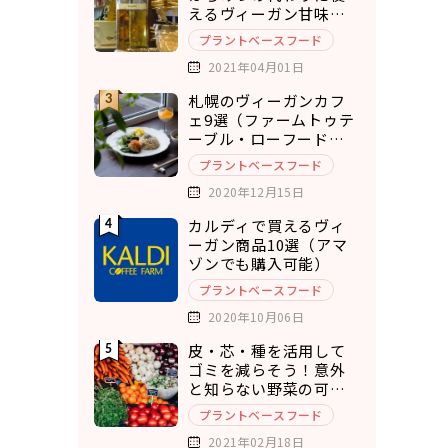
えるヴィーガン甘味料8
選
プラントベースフード
2021年04月01日
札幌のヴィーガンカフ
ェ9選（ファームトゥテ
ーブル・ローフードカ
フェ・チキュウ）
プラントベースフード
2020年12月15日
カルディで買えるヴィ
ーガン商品10選（アマ
ゾンでも購入可能）
プラントベースフード
2020年10月06日
皮・芯・種を活用して
ゴミを減らそう！意外
と知らない野菜の可食
部12選
プラントベースフード
2021年02月18日