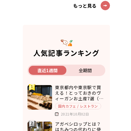
もっと見る
人気記事ランキング
直近1週間
全期間
東京都内や東京駅で買
える！とっておきのヴ
ィーガンお土産7選（ア
マゾンで購入できるも
国内カフェ / レストラン
のもご紹介）
2021年10月02日
アガベシロップとは？
はちみつの代わりに使