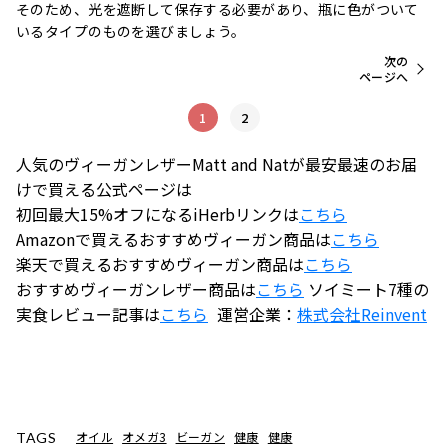
そのため、光を遮断して保存する必要があり、瓶に色がついて
いるタイプのものを選びましょう。
次の
ページへ
1
2
人気のヴィーガンレザーMatt and Natが最安最速のお届
けで買える公式ページは
初回最大15%オフになるiHerbリンクは
こちら
Amazonで買えるおすすめヴィーガン商品は
こちら
楽天で買えるおすすめヴィーガン商品は
こちら
おすすめヴィーガンレザー商品は
こちら
ソイミート7種の
実食レビュー記事は
こちら
運営企業：
株式会社
Reinvent
オイル
オメガ3
ビーガン
健康
健康
TAGS